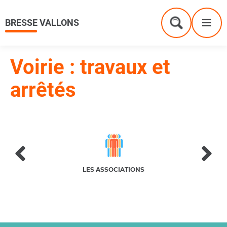
Menu
Contenu
Recherche
Me
BRESSE VALLONS
Formulaire
de
recherche
Voirie : travaux et
arrêtés
MERÇANTS
LES ASSOCIATIONS
VI