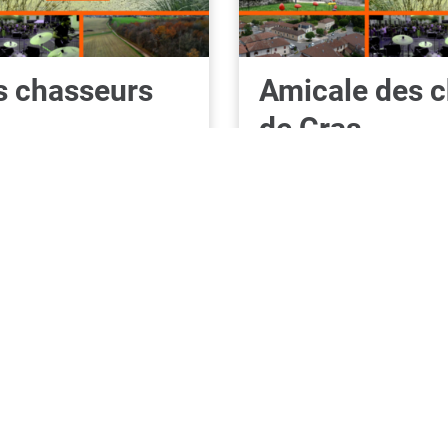
s chasseurs
Amicale des 
de Cras
n communale
Temps'dance