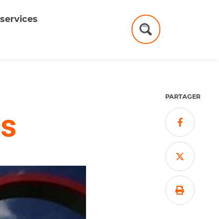
services
Formulaire
de
recherche
PARTAGER
es


