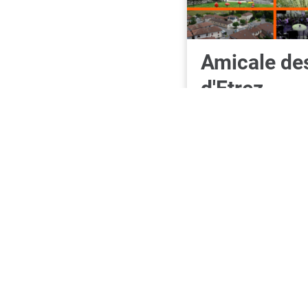
Amicale de
d'Etrez
Associatio
de Chasse